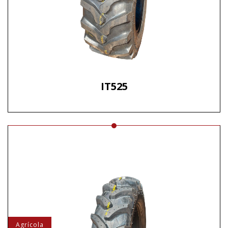
IT525
Agrícola